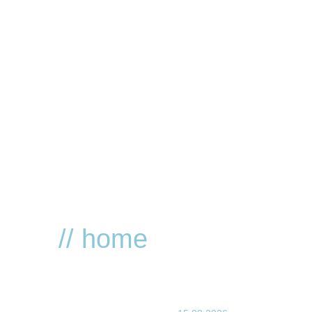
HOME
EVENTS
LOCATION
RESERVIERUNG
FOTOGALERIE
SERVICE
VVK TICKETS - TECHNO REVIVIAL!
NNA
// home
xt