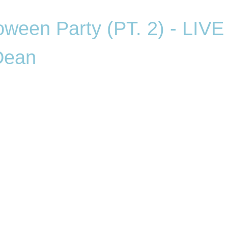
oween Party (PT. 2) - LIVE
Dean
 IN DER ANNA als Special-Guest im Club
ört zweifelsohne zu den Ausnahmekünstlern der Trance/Techno
und bedarf eigentlich keiner Erklärung mehr. Weltweite Dancehits und
 den besten Clubs beschreiben seinen Werdegang und in diesem Jahr i
E bei uns in der ANNA!