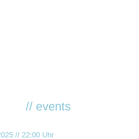
HOME
EVENTS
LOCATION
RESERVIERUNG
FOTOGALERIE
SERVICE
VVK TICKETS - TECHNO REVIVIAL!
NNA
// events
025 // 22:00 Uhr