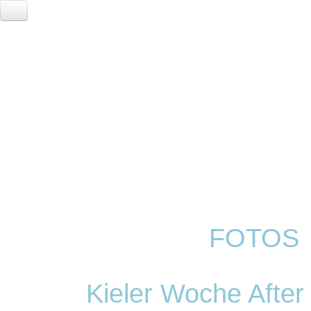
HOME
EVENTS
LOCATION
RESERVIERUNG
FOTOGALERIE
SERVICE
VVK TICKETS - TECHNO REVIVIAL!
ANNA
//
FOTOS
Kieler Woche After