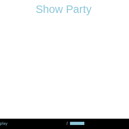
Show Party
24
Juni
2023
Kieler Woche After Show Party
play
/