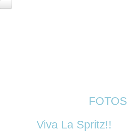
HOME
EVENTS
LOCATION
RESERVIERUNG
FOTOGALERIE
SERVICE
VVK TICKETS - TECHNO REVIVIAL!
ANNA
//
FOTOS
Viva La Spritz!!