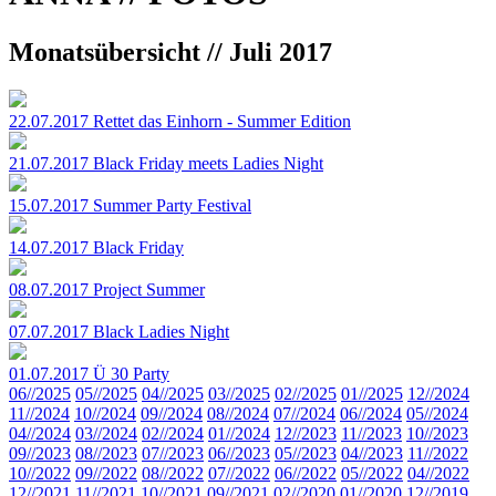
Monatsübersicht // Juli 2017
22.07.2017
Rettet das Einhorn - Summer Edition
21.07.2017
Black Friday meets Ladies Night
15.07.2017
Summer Party Festival
14.07.2017
Black Friday
08.07.2017
Project Summer
07.07.2017
Black Ladies Night
01.07.2017
Ü 30 Party
06//2025
05//2025
04//2025
03//2025
02//2025
01//2025
12//2024
11//2024
10//2024
09//2024
08//2024
07//2024
06//2024
05//2024
04//2024
03//2024
02//2024
01//2024
12//2023
11//2023
10//2023
09//2023
08//2023
07//2023
06//2023
05//2023
04//2023
11//2022
10//2022
09//2022
08//2022
07//2022
06//2022
05//2022
04//2022
12//2021
11//2021
10//2021
09//2021
02//2020
01//2020
12//2019